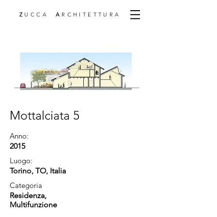
Z
UCCA
A
RCHITETTURA
Mottalciata 5
Anno:
2015
Luogo:
Torino, TO, Italia
Categoria
Residenza
,
Multifunzione