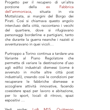
Progetto per il recupero di un’altra
porzione della
ex Fabbrica
dell’ammoniaca
, situata in via
Mottalciata, ai margini del Borgo dei
Pirati. Così si chiamava questo angolo
intercluso della città, raccontano i vecchi
del quartiere, dove si rifugiavano
personaggi borderline e partigiani, tanto
che durante la guerra neanche i nazisti si
avventuravano in quei vicoli…
Purtroppo a Torino continua a tardare una
Variante al Piano Regolatore che
permetta di variare la destinazione d'uso
agli edifici industriali dismessi (come è
avvenuto in molte altre città post
industriali), creando così le condizioni per
recuperare le fabbriche dismesse e
accogliere attività innovative, facendo
coesistere spazi per lavoro e abitazione,
per lo sport, locali di ritrovo, spazi
espositivi …
Vedi anche:
Loft M15
,
Quittengo