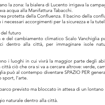
sano la zona: la bialera di Lucento irrigava la camp
ava acqua alla Manifattura Tabacchi.
rea protetta della Confluenza. Il bacino della conf
 i necessari accorgimenti per la sicurezza e la tute
 del futuro
ca e del cambiamento climatico Scalo Vanchiglia
ci dentro alla città, per immaginare isole natur
no i luoghi in cui vivrà la maggior parte degli ab
città ciò che ora si va a cercare altrove: verde, c
ia può al contempo diventare SPAZIO PER generare
 sport, l’arte.
parco previsto ma bloccato in attesa di un lontano
o naturale dentro alla città.