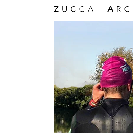
Z
UCCA
A
RC