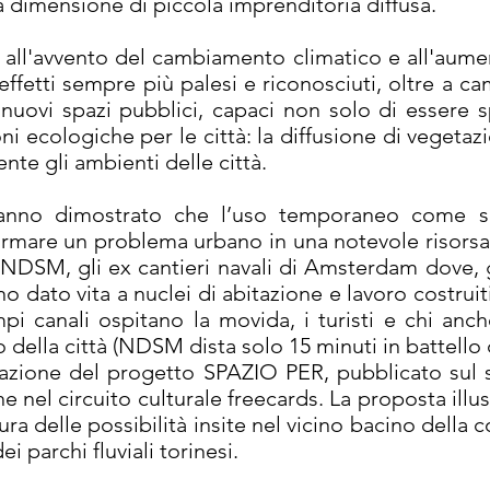
una dimensione di piccola imprenditoria diffusa.
all'avvento del cambiamento climatico e all'aume
fetti sempre più palesi e riconosciuti, oltre a ca
nuovi spazi pubblici, capaci non solo di essere s
i ecologiche per le città: la diffusione di vegetaz
te gli ambienti delle città.
anno dimostrato che l’uso temporaneo come s
formare un problema urbano in una notevole risorsa
 NDSM, gli ex cantieri navali di Amsterdam dove,
no dato vita a nuclei di abitazione e lavoro costrui
 ampi canali ospitano la movida, i turisti e chi an
co della città (NDSM dista solo 15 minuti in battell
ntazione del progetto SPAZIO PER, pubblicato sul 
ne nel circuito culturale freecards. La proposta illus
tura delle possibilità insite nel vicino bacino della 
i parchi fluviali torinesi.