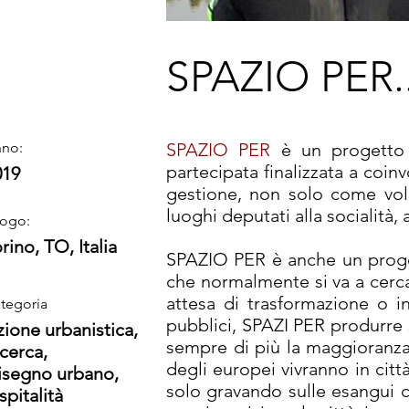
SPAZIO PER..
no:
SPAZIO PER
è un progetto p
partecipata finalizzata a coin
019
gestione, non solo come volo
luoghi deputati alla socialità, a
ogo:
rino, TO, Italia
SPAZIO PER è anche un progetto
che normalmente si va a cercar
attesa di trasformazione o 
tegoria
pubblici, SPAZI PER produrre se
zione urbanistica
,
sempre di più la maggioranza 
icerca
,
degli europei vivranno in cit
isegno urbano
,
solo gravando sulle esangui c
pitalità