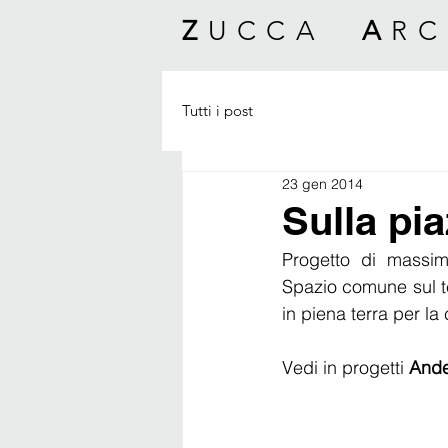
Z
UCCA
A
RC
Tutti i post
23 gen 2014
Sulla pi
Progetto di massima
Spazio comune sul te
in piena terra per la
Vedi in progetti 
Ande