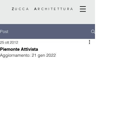
Z
UCCA
A
RCHITETTURA
Post
25 ott 2012
Piemonte Attivista
Aggiornamento:
21 gen 2022